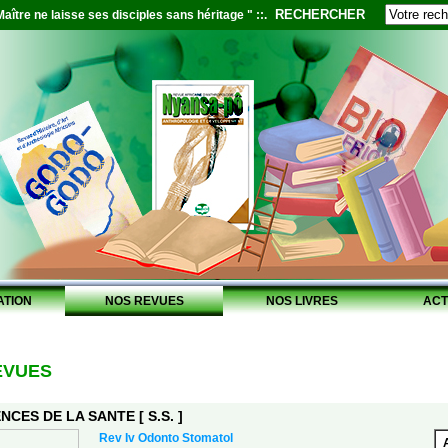
RECHERCHER
aître ne laisse ses disciples sans héritage " ::.
ATION
NOS REVUES
NOS LIVRES
ACT
EVUES
NCES DE LA SANTE [ S.S. ]
Rev Iv Odonto Stomatol