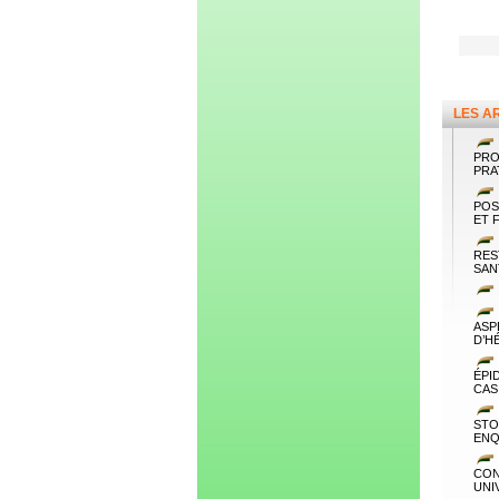
LES A
PRO
PRA
POS
ET 
RES
SAN
ASP
D’H
ÉPI
CAS
STO
ENQ
CON
UNI