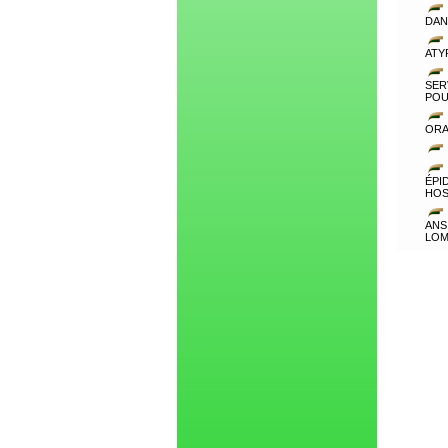
DAN
ATY
SER
POU
ORA
ÉPI
HOS
ANS
LO