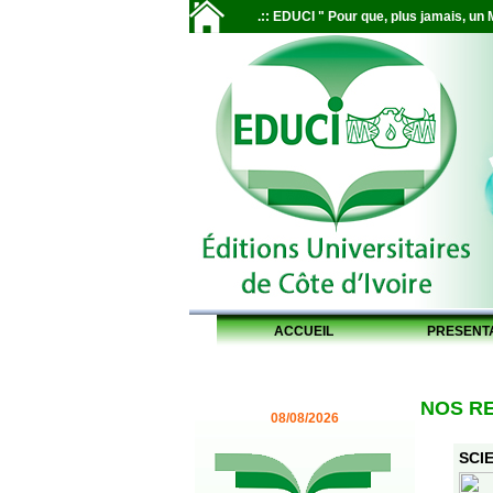
.:: EDUCI " Pour que, plus jamais, un M
ACCUEIL
PRESENT
NOS R
08/08/2026
SCIE