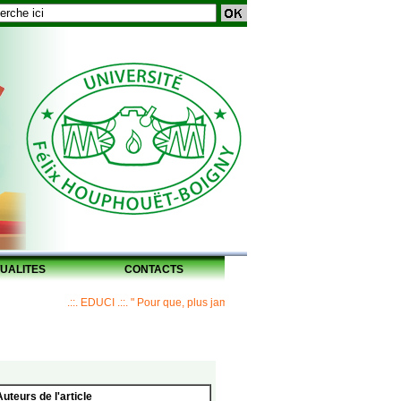
UALITES
CONTACTS
.::. EDUCI .::. " Pour que, plus jamais, un Maître ne laisse ses disciples s
Auteurs de l'article