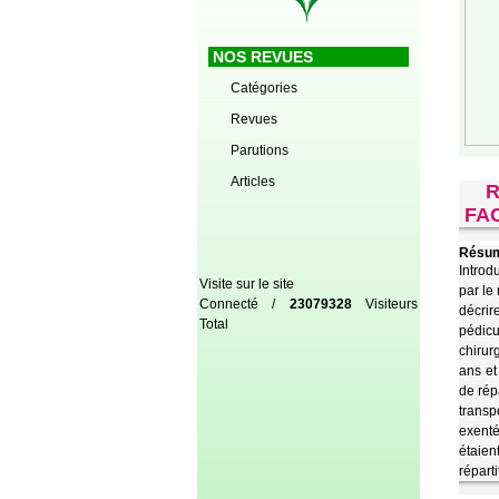
NOS REVUES
Catégories
Revues
Parutions
Articles
R
FA
Résum
Introd
Visite sur le site
par le
Connecté /
23079328
Visiteurs
décrir
Total
pédicu
chirur
ans et
de rép
transp
exenté
étaien
répart