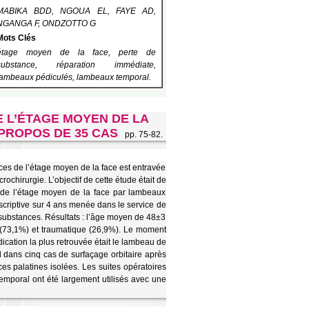
MABIKA BDD, NGOUA EL, FAYE AD,
NGANGA F, ONDZOTTO G
Mots Clés
étage moyen de la face, perte de
substance, réparation immédiate,
lambeaux pédiculés, lambeaux temporal.
 L’ÉTAGE MOYEN DE LA
PROPOS DE 35 CAS
pp. 75-82.
nces de l’étage moyen de la face est entravée
chirurgie. L’objectif de cette étude était de
s de l’étage moyen de la face par lambeaux
escriptive sur 4 ans menée dans le service de
e substances. Résultats : l’âge moyen de 48±3
e (73,1%) et traumatique (26,9%). Le moment
dication la plus retrouvée était le lambeau de
 dans cinq cas de surfaçage orbitaire après
es palatines isolées. Les suites opératoires
temporal ont été largement utilisés avec une