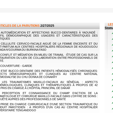
LES
RTICLES DE LA PARUTIONS
2/27/2025
Stoma
AUTOMÉDICATION ET AFFECTIONS BUCCO-DENTAIRES À YAOUNDÉ :
FIL DÉMOGRAPHIQUE DES USAGERS ET CARACTÉRISTIQUES DES
TIQUES
CELLULITE CERVICO-FACIALE AIGUË DE LA FEMME ENCEINTE ET DU
T-PARTUM AUX CENTRES HOSPITALIERS RÉGIONAUX DE KOUDOUGOU
FADA N’GOURMA DU BURKINA FASO
CONFLIT ET MÉDIATION EN MILIEU DE TRAVAIL : ÉTUDE DE CAS SUR LA
TAURATION DU LIEN DE COLLABORATION ENTRE PROFESSIONNELS DE
TÉ.
COUVERTURE - GARDE
ETAT BUCCO-DENTAIRE DES PATIENTS HÉMODIALYSÉS CHRONIQUES:
ECTS DÉMOGRAPHIQUES ET CLINIQUES AU CENTRE NATIONAL
ÉMODIALYSE DU CHU DONKA DE CONAKRY
LES TRAUMATISMES MAXILLO-FACIAUX AU SÉNÉGAL : ASPECTS
DÉMIOLOGIQUES, CLINIQUES ET THÉRAPEUTIQUES À PROPOS DE 42
 PRIS EN CHARGE À L’HÔPITAL PRINCIPAL DE DAKAR
PERCEPTION ET CONNAISSANCE DU CHAMP D’ACTION DE LA
MATOLOGIE ET CHIRURGIE MAXILLO-FACIALE DANS L’OFFRE DE SOINS :
UÊTE AUPRES DES PROFESSIONNELS DE SANTÉ
PRISE EN CHARGE CHIRURGICALE D’UNE SECTION TRAUMATIQUE DU
DUIT PAROTIDIEN : À PROPOS D’UN CAS AU CENTRE HOSPITALIER
VERSITAIRE TENGANDOGO