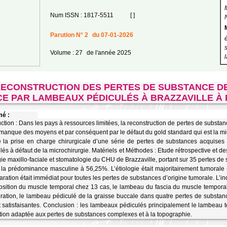
Num ISSN : 1817-5511
[ ]
Parution N° 2
du 07-01-2026
Volume : 27
de l'année 2025
ECONSTRUCTION DES PERTES DE SUBSTANCE DE
CE PAR LAMBEAUX PÉDICULÉS À BRAZZAVILLE À 
é :
uction : Dans les pays à ressources limitées, la reconstruction de pertes de substa
 manque des moyens et par conséquent par le défaut du gold standard qui est la micro
e la prise en charge chirurgicale d’une série de pertes de substances acquise
lés à défaut de la microchirurgie. Matériels et Méthodes : Etude rétrospective et d
gie maxillo-faciale et stomatologie du CHU de Brazzaville, portant sur 35 pertes d
 la prédominance masculine à 56,25%. L’étiologie était majoritairement tumoral
aration était immédiat pour toutes les pertes de substances d’origine tumorale. L’in
osition du muscle temporal chez 13 cas, le lambeau du fascia du muscle temporal
ration, le lambeau pédiculé de la graisse buccale dans quatre pertes de substanc
t satisfaisantes. Conclusion : les lambeaux pédiculés principalement le lambeau 
ition adaptée aux pertes de substances complexes et à la topographie.