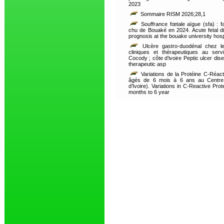
2023
Sommaire RISM 2026;28,1
Souffrance fœtale aïgue (sfa) : fa
chu de Bouaké en 2024. Acute fetal dis
prognosis at the bouake university hosp
Ulcère gastro-duodénal chez les
cliniques et thérapeutiques au serv
Cocody ; côte d’ivoire Peptic ulcer dise
therapeutic asp
Variations de la Protéine C-Réact
âgés de 6 mois à 6 ans au Centre H
d’Ivoire). Variations in C-Reactive Pro
months to 6 year