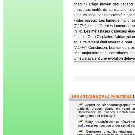
chacun). L’âge moyen des patients 
principaux motifs de consultation ét
tumeurs osseuses retrouvés étaient m
kystes osseux. Les tumeurs malignes
(7,17%). Les différentes tumeurs os
(n=4). Les métastases osseuses étaie
étaient : Cure Cisplatine-Adriamycine
sous traitement était favorable pour
(7,14%). Conclusion. Les tumeurs os
sont majoritairement constituées d
tumeurs avaient une évolution défavor
LES ARTICLES DE LA PARUTIONS
1
Apport de l’échocardiographie t
patients graves admis en reanimati
Universitaire de Cocody Contributio
management of critically ill
Baby noradrénaline et césarienn
and caesarean section under spinal an
Céphalées chez les étudiants 