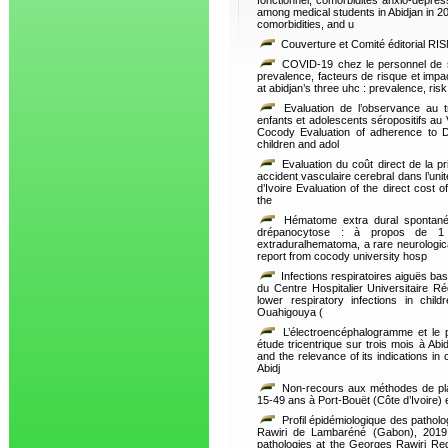
fonctionnel, comorbidités anxio-dépre
among medical students in Abidjan in 20
comorbidities, and u
Couverture et Comité éditorial RI
COVID-19 chez le personnel de sa
prevalence, facteurs de risque et impa
at abidjan’s three uhc : prevalence, ris
Evaluation de l’observance au t
enfants et adolescents séropositifs au
Cocody Evaluation of adherence to Do
children and adol
Evaluation du coût direct de la pr
accident vasculaire cerebral dans l’un
d’Ivoire Evaluation of the direct cost o
the
Hématome extra dural spontané, 
drépanocytose : à propos de 
extraduralhematoma, a rare neurological
report from cocody university hosp
Infections respiratoires aiguës bas
du Centre Hospitalier Universitaire 
lower respiratory infections in chil
Ouahigouya (
L’électroencéphalogramme et le pe
étude tricentrique sur trois mois à Ab
and the relevance of its indications in 
Abidj
Non-recours aux méthodes de plan
15-49 ans à Port-Bouët (Côte d’Ivoire) 
Profil épidémiologique des pathol
Rawiri de Lambaréné (Gabon), 2019 -
pathologies at the Georges Rawiri Re