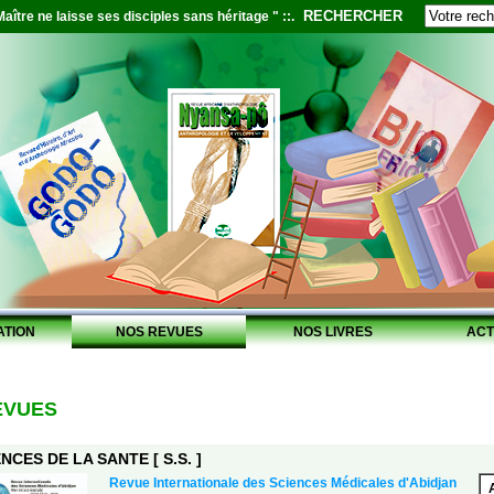
RECHERCHER
aître ne laisse ses disciples sans héritage " ::.
ATION
NOS REVUES
NOS LIVRES
ACT
EVUES
NCES DE LA SANTE [ S.S. ]
Revue Internationale des Sciences Médicales d'Abidjan