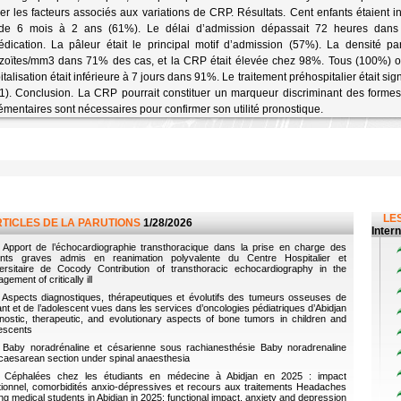
fier les facteurs associés aux variations de CRP. Résultats. Cent enfants étaient in
de 6 mois à 2 ans (61%). Le délai d’admission dépassait 72 heures dan
dication. La pâleur était le principal motif d’admission (57%). La densité pa
zoïtes/mm3 dans 71% des cas, et la CRP était élevée chez 98%. Tous (100%) ont
italisation était inférieure à 7 jours dans 91%. Le traitement préhospitalier était s
1). Conclusion. La CRP pourrait constituer un marqueur discriminant des forme
mentaires sont nécessaires pour confirmer son utilité pronostique.
LES
RTICLES DE LA PARUTIONS
1/28/2026
Inter
Apport de l’échocardiographie transthoracique dans la prise en charge des
ents graves admis en reanimation polyvalente du Centre Hospitalier et
ersitaire de Cocody Contribution of transthoracic echocardiography in the
ement of critically ill
Aspects diagnostiques, thérapeutiques et évolutifs des tumeurs osseuses de
fant et de l’adolescent vues dans les services d’oncologies pédiatriques d’Abidjan
nostic, therapeutic, and evolutionary aspects of bone tumors in children and
escents
Baby noradrénaline et césarienne sous rachianesthésie Baby noradrenaline
caesarean section under spinal anaesthesia
Céphalées chez les étudiants en médecine à Abidjan en 2025 : impact
tionnel, comorbidités anxio-dépressives et recours aux traitements Headaches
g medical students in Abidjan in 2025: functional impact, anxiety and depression