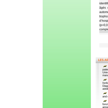
identi
âgés 
automé
tropho
d’hosp
(p=0,0
complé
LES A
pati
Univ
manag
l’en
Diag
adol
and 
fonc
amon