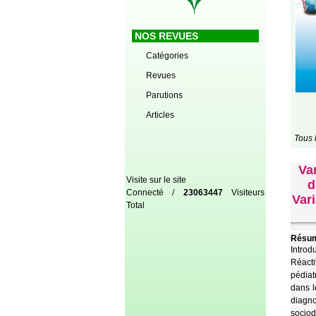
NOS REVUES
Catégories
Revues
Parutions
Articles
Tous 
Va
Visite sur le site
d
Connecté /
23063447
Visiteurs
Vari
Total
Résum
Introd
Réacti
pédiat
dans l
diagno
sociod