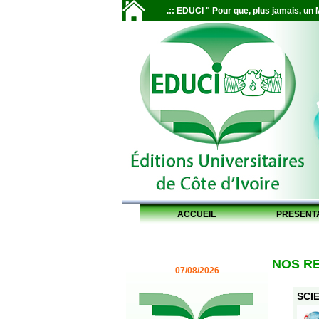
.:: EDUCI " Pour que, plus jamais, un M
ACCUEIL
PRESENT
NOS R
07/08/2026
SCIE