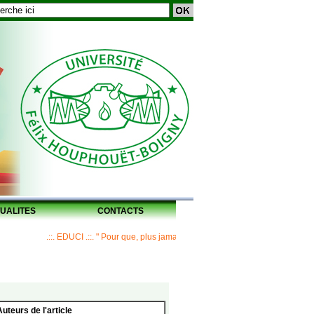
UALITES
CONTACTS
.::. EDUCI .::. " Pour que, plus jamais, un Maître ne laisse ses disciples sans
Auteurs de l'article