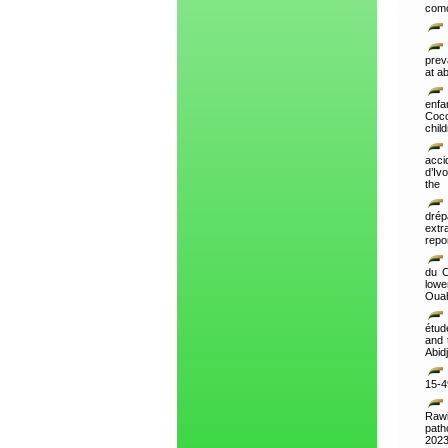
como
prev
at a
enfa
Coco
chil
acci
d’Iv
the
dré
extr
repo
du C
lowe
Ouah
étud
and 
Abidj
15-4
Rawi
path
202