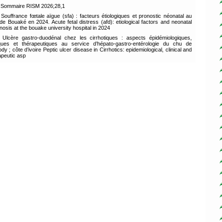
Sommaire RISM 2026;28,1
Souffrance fœtale aïgue (sfa) : facteurs étiologiques et pronostic néonatal au
de Bouaké en 2024. Acute fetal distress (afd): etiological factors and neonatal
nosis at the bouake university hospital in 2024
Ulcère gastro-duodénal chez les cirrhotiques : aspects épidémiologiques,
iques et thérapeutiques au service d’hépato-gastro-entérologie du chu de
dy ; côte d’ivoire Peptic ulcer disease in Cirrhotics: epidemiological, clinical and
apeutic asp