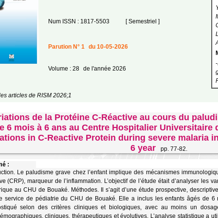
Num ISSN : 1817-5503
[ Semestriel ]
Parution N° 1
du 10-05-2026
Volume : 28
de l'année 2026
les articles de RISM 2026;1
riations de la Protéine C-Réactive au cours du palud
e 6 mois à 6 ans au Centre Hospitalier Universitaire 
ations in C-Reactive Protein during severe malaria i
6 year
pp. 77-82.
é :
uction. Le paludisme grave chez l’enfant implique des mécanismes immunologiqu
ve (CRP), marqueur de l’inflammation. L’objectif de l’étude était d’analyser les 
rique au CHU de Bouaké. Méthodes. Il s’agit d’une étude prospective, descriptiv
e service de pédiatrie du CHU de Bouaké. Elle a inclus les enfants âgés de 6
stiqué selon des critères cliniques et biologiques, avec au moins un dosag
émographiques, cliniques, thérapeutiques et évolutives. L’analyse statistique a util