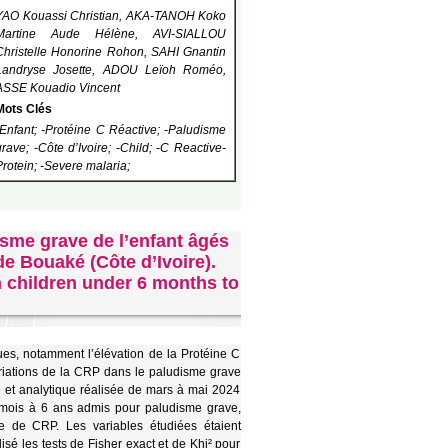
YAO Kouassi Christian, AKA-TANOH Koko
Martine Aude Hélène, AVI-SIALLOU
Christelle Honorine Rohon, SAHI Gnantin
Landryse Josette, ADOU Leïoh Roméo,
ASSE Kouadio Vincent
Mots Clés
-Enfant; -Protéine C Réactive; -Paludisme
grave; -Côte d’Ivoire; -Child; -C Reactive-
Protein; -Severe malaria;
isme grave de l’enfant âgés
de Bouaké (Côte d’Ivoire).
n children under 6 months to
es, notamment l’élévation de la Protéine C
variations de la CRP dans le paludisme grave
e et analytique réalisée de mars à mai 2024
 mois à 6 ans admis pour paludisme grave,
e de CRP. Les variables étudiées étaient
isé les tests de Fisher exact et de Khi² pour