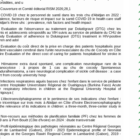
rbidities, and u
Couverture et Comité éditorial RISM 2026;28,1
COVID-19 chez le personnel de santé dans les trois chu d’Abidjan en 2022 :
alence, facteurs de risque et impact sur la santé COVID-19 in health care staff
bidjan’s three uhc : prevalence, risk factors and health impact
Evaluation de l’observance au traitement par Dolutégravir (DTG) chez les
nts et adolescents séropositifs au VIH suivis au service de pédiatrie du CHU de
dy Evaluation of adherence to Dolutegravir (DTG) treatment in HIV-positive
dren and adol
Evaluation du coût direct de la prise en charge des patients hospitalisés pour
dent vasculaire cerebral dans l’unite neurovasculaire du chu de Cocody en Côte
oire Evaluation of the direct cost of caring for patients hospitalised for stroke in
Hématome extra dural spontané, une complication neurologique rare de la
panocytose : à propos de 1 cas au chu de cocody Spontaneous
aduralhematoma, a rare neurological complication of sickle cell disease : a case
rt from cocody university hosp
Infections respiratoires aiguës basses chez l’enfant dans le service de pédiatrie
entre Hospitalier Universitaire Régional de Ouahigouya (Burkina Faso) Acute
r respiratory infections in children at the Regional University Hospital of
igouya (
L’électroencéphalogramme et le pertinence de ses indications chez l’enfant :
e tricentrique sur trois mois à Abidjan en Côte d’Ivoire Electroencephalography
the relevance of its indications in children: a three-month, three-center study in
Non-recours aux méthodes de planification familiale (PF) chez les femmes de
9 ans à Port-Bouët (Côte d’Ivoire) en 2024 : étude transversale
Profil épidémiologique des pathologies néonatales au Centre Régional Georges
ri de Lambaréné (Gabon), 2019 - 2023 Epidemiological profile of Neonatal
ologies at the Georges Rawiri Regional Center in Lambaréné (Gabon), 2019 -
3