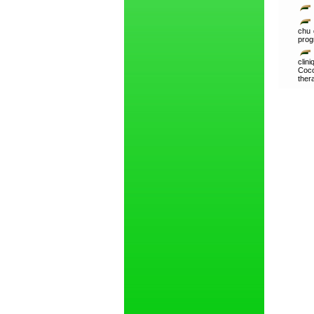
chu 
prog
clin
Coco
ther