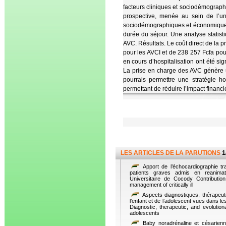
facteurs cliniques et sociodémographi
prospective, menée au sein de l’u
sociodémographiques et économiques 
durée du séjour. Une analyse statisti
AVC. Résultats. Le coût direct de la 
pour les AVCI et de 238 257 Fcfa pour
en cours d’hospitalisation ont été s
La prise en charge des AVC génère un
pourrais permettre une stratégie ho
permettant de réduire l’impact financie
LES ARTICLES DE LA PARUTIONS
1
Apport de l’échocardiographie t
patients graves admis en reanimati
Universitaire de Cocody Contributio
management of critically ill
Aspects diagnostiques, thérapeut
l’enfant et de l’adolescent vues dans le
Diagnostic, therapeutic, and evolutio
adolescents
Baby noradrénaline et césarienn