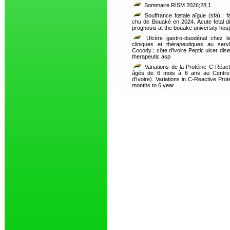
Sommaire RISM 2026;28,1
Souffrance fœtale aïgue (sfa) : fa
chu de Bouaké en 2024. Acute fetal dis
prognosis at the bouake university hosp
Ulcère gastro-duodénal chez les
cliniques et thérapeutiques au serv
Cocody ; côte d’ivoire Peptic ulcer dise
therapeutic asp
Variations de la Protéine C-Réact
âgés de 6 mois à 6 ans au Centre H
d’Ivoire). Variations in C-Reactive Pro
months to 6 year