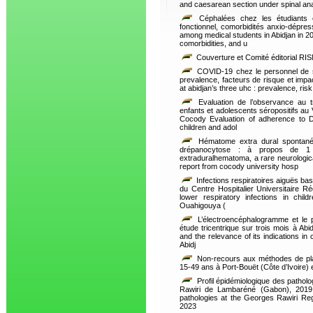
and caesarean section under spinal an
Céphalées chez les étudiants 
fonctionnel, comorbidités anxio-dépre
among medical students in Abidjan in 20
comorbidities, and u
Couverture et Comité éditorial RI
COVID-19 chez le personnel de sa
prevalence, facteurs de risque et impa
at abidjan’s three uhc : prevalence, ris
Evaluation de l’observance au t
enfants et adolescents séropositifs au
Cocody Evaluation of adherence to Do
children and adol
Hématome extra dural spontané, 
drépanocytose : à propos de 
extraduralhematoma, a rare neurological
report from cocody university hosp
Infections respiratoires aiguës bas
du Centre Hospitalier Universitaire 
lower respiratory infections in chil
Ouahigouya (
L’électroencéphalogramme et le pe
étude tricentrique sur trois mois à Ab
and the relevance of its indications in 
Abidj
Non-recours aux méthodes de plan
15-49 ans à Port-Bouët (Côte d’Ivoire) 
Profil épidémiologique des pathol
Rawiri de Lambaréné (Gabon), 2019 -
pathologies at the Georges Rawiri Re
2023