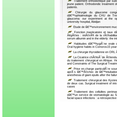
Traitement orthodontique par sub
jeune patient. Orthodondic treatment 
patients.
Chirurgie du glaucome congÃ
dâ€™ophtalmologie du CHU de Treich
glaucoma: our experiment at the op
university hospital, Abidjan
Etude de lâ€™environnement muco-
Fonction masticatoire et taux 
Ã¢gÃ©es : intÃ©rÃªt de la rÃ©habilita
serum albumin and in the elderly: the int
Habitudes dâ€™hygiÃ¨ne orale 
Oral hygiene habits in Comoros15 years
La chirurgie thyroidienne en ORL 
La Cicatrice chÃ©loÃ¯de Ã©tendue d
du traitement chirurgical en Afrique.
and Constraints of The Surgical Treatme
Prise en charge particuliÃ¨re so
aprÃ¨s lâ€™Ã©chec de lâ€™intubation
anesthesia of giant epulis after the fail
Traitement chirurgical des Kyste
de deux cas. Surgical treatment of int
cases
Traitement des cellulites perimax
dâ€™un service de stomatologie au S
facial space infections : a retrospectiv