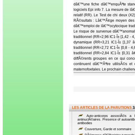
dâ€™une fiche dâ€™enquÃªte standa
logiciels Epi info 7. La mesure de lâ
relatif (RR). Le Test de chi deux (X
RÃ©sultats : Lâ€™Ã¢ge moyen des fe
dâ€™emploi de lâ€™ocytocique tradit
Le risque de survenue dâ€™anomalie
traditionnel (RR=2,96 IC1-Î± [1,42 - 
dynamique (RR=3,21 IC1-Î± [1,37 â€
traditionnel (RR=2,72 IC1-Î± [0,8 -
traditionnel (RR=2,84 IC1-Î± [0,31 â€
diffÃ©rents groupes en ce qui conc
continuent dâ€™Ãªtre utilisÃ©s e
maternofoetales. Le prochain challenge
LES ARTICLES DE LA PARUTIONS
3
Auto-anticorps associÃ©s a l
antinuclÃ©aires. Presence of autoantib
antibodies
Couverture, Garde et sommaire