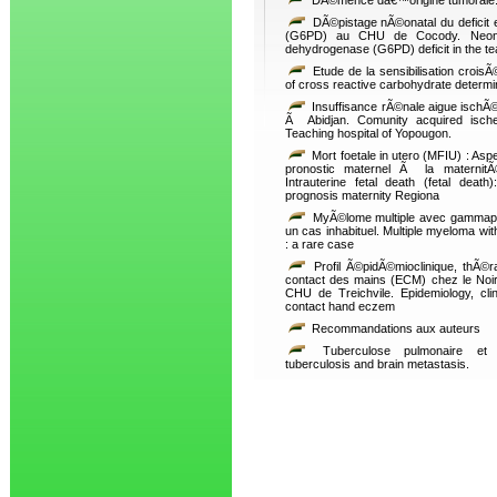
DÃ©mence dâ€™origine tumorale. D
DÃ©pistage nÃ©onatal du deficit
(G6PD) au CHU de Cocody. Neonat
dehydrogenase (G6PD) deficit in the te
Etude de la sensibilisation croi
of cross reactive carbohydrate determi
Insuffisance rÃ©nale aigue isch
Ã Abidjan. Comunity acquired ische
Teaching hospital of Yopougon.
Mort foetale in utero (MFIU) : As
pronostic maternel Ã la maternit
Intrauterine fetal death (fetal dea
prognosis maternity Regiona
MyÃ©lome multiple avec gammapath
un cas inhabituel. Multiple myeloma w
: a rare case
Profil Ã©pidÃ©mioclinique, thÃ©
contact des mains (ECM) chez le Noir 
CHU de Treichvile. Epidemiology, clini
contact hand eczem
Recommandations aux auteurs
Tuberculose pulmonaire et 
tuberculosis and brain metastasis.