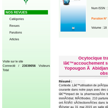
Num ISSN : 
NOS REVUES
Parution N° 
Catégories
Revues
Volume : 18
Parutions
Articles
Ocytocique tra
Visite sur le site
lâ€™accouchement su
Connecté /
23039056
Visiteurs
Yopougon Ã Abidjan ?
Total
obs
Résumé :
Contexte. Lâ€™utilisation de prÃ©par
courante dans notre pays avec des 
lâ€™impact de la pharmacopÃ©e tra
immÃ©diat. MÃ©thodes. 210 parturien
ont Ã©tÃ© sÃ©lectionnÃ©es dans le
fÃ©vrier au 31 mai 2015 en salle