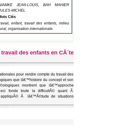
NIAMKE JEAN-LOUIS, BAH MAHIER
JULES-MICHEL
Mots Clés
travail, enfant, travail des enfants, milieu
rural, organisation internationale.
 travail des enfants en CÃ´te
nationales pour rendre compte du travail des
ogiques que lâ€™histoire du concept et son
dÃ©ologiques montrent que lâ€™approche
Ceci fonde toute la difficultÃ© quant Ã
st appliquÃ© Ã lâ€™Ã©tude de situations