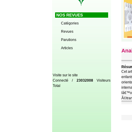
NOS REVUES
Catégories
Revues
Parutions
Articles
Anal
Résum
Cet ar
Visite sur le site
enfant
Connecté /
23032008
Visiteurs
orien
Total
inter
lâ€™o
Ã©tran