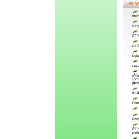
LES A
dÃ©f
comp
lâ€™
conf
logi
cas 
rÃ©
comm
(dvd
de l
indu
Distr
lâ€
prof