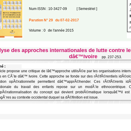
Num ISSN : 10-3427-09
[ Semestriel ]
Parution N° 29
du 07-02-2017
Volume : 0
de l'année 2015
yse des approches internationales de lutte contre le
dâ€™Ivoire
pp. 237-253.
é :
ticle propose une critique de lâ€™approche utilisÃ©e par les organisations inter
s en CÃ´te dâ€™ Ivoire. Cette approche se fonde sur des rÃ©fÃ©rentiels idÃ©ol
tation opÃ©rationnelle permettent dâ€™apprÃ©hender. Ces rÃ©fÃ©rents i
nationale du travail des enfants repose sur un modÃ¨le ethnocentrique. 
pÃ©rationnalisation du concept qui devient problÃ©matique lorsquâ€™il e
gÃ¨res au contexte occidental duquel sa dÃ©finition est issue.