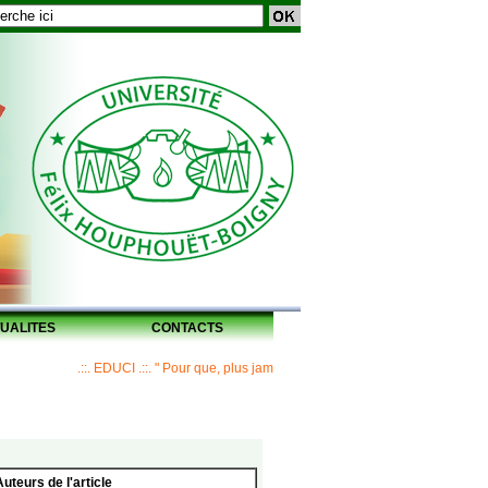
UALITES
CONTACTS
.::. EDUCI .::. " Pour que, plus jamais, un Maître ne laisse ses disciples s
Auteurs de l'article