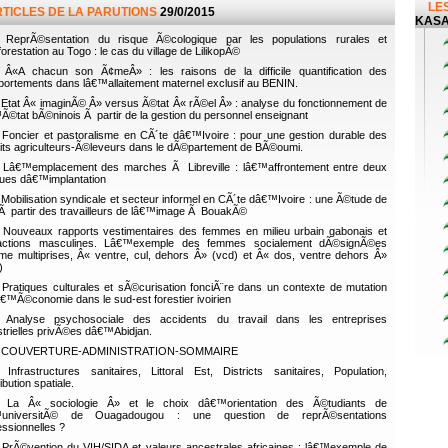
LES
RTICLES DE LA PARUTIONS
29/0/2015
KAS
ReprÃ©sentation du risque Ã©cologique par les populations rurales et
orestation au Togo : le cas du village de LilikopÃ©
Â«A chacun son Ã¢meÂ» : les raisons de la difficile quantification des
ortements dans lâ€™allaitement maternel exclusif au BENIN.
Etat Â« imaginÃ© Â» versus Ã©tat Â« rÃ©el Â» : analyse du fonctionnement de
Ã©tat bÃ©ninois Ã partir de la gestion du personnel enseignant
Foncier et pastoralisme en CÃ´te dâ€™Ivoire : pour une gestion durable des
lits agriculteurs-Ã©leveurs dans le dÃ©partement de BÃ©oumi.
Lâ€™emplacement des marches Ã Libreville : lâ€™affrontement entre deux
ques dâ€™implantation
Mobilisation syndicale et secteur informel en CÃ´te dâ€™Ivoire : une Ã©tude de
Ã partir des travailleurs de lâ€™image Ã BouakÃ©
Nouveaux rapports vestimentaires des femmes en milieu urbain gabonais et
actions masculines. Lâ€™exemple des femmes socialement dÃ©signÃ©es
e multiprises, Â« ventre, cul, dehors Â» (vcd) et Â« dos, ventre dehors Â»
)
Pratiques culturales et sÃ©curisation fonciÃ¨re dans un contexte de mutation
â€™Ã©conomie dans le sud-est forestier ivoirien
Analyse psychosociale des accidents du travail dans les entreprises
strielles privÃ©es dâ€™Abidjan.
COUVERTURE-ADMINISTRATION-SOMMAIRE
Infrastructures sanitaires, Littoral Est, Districts sanitaires, Population,
ibution spatiale.
La Â« sociologie Â» et le choix dâ€™orientation des Ã©tudiants de
™universitÃ© de Ouagadougou : une question de reprÃ©sentations
essionnelles ?
PrÃ©vention du VIH/SIDA et valeurs ancestrales africaines : lâ€™exemple de