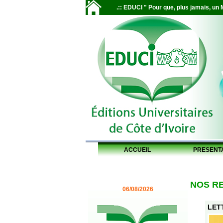
.:: EDUCI " Pour que, plus jamais, un M
ACCUEIL
PRESENT
NOS R
06/08/2026
LETT