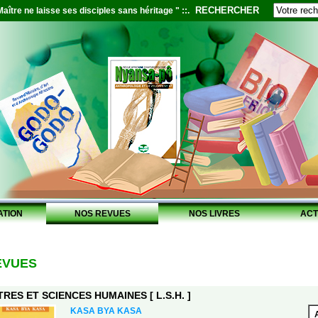
RECHERCHER
aître ne laisse ses disciples sans héritage " ::.
ATION
NOS REVUES
NOS LIVRES
ACT
EVUES
RES ET SCIENCES HUMAINES [ L.S.H. ]
KASA BYA KASA