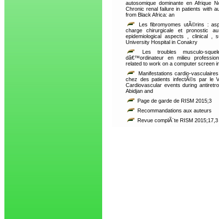
autosomique dominante en Afrique Noi
Chronic renal failure in patients with
from Black Africa: an
Les fibromyomes utÃ©rins : aspe
charge chirurgicale et pronostic a
epidemiological aspects , clinical 
University Hospital in Conakry
Les troubles musculo-squele
dâ€™ordinateur en milieu professio
related to work on a computer screen i
Manifestations cardio-vasculaires 
chez des patients infectÃ©s par le V
Cardiovascular events during antiretrov
Abidjan and
Page de garde de RISM 2015;3
Recommandations aux auteurs
Revue complÃ¨te RISM 2015;17,3