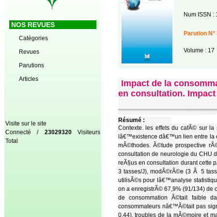
Num ISSN : 
NOS REVUES
Parution N° 
Catégories
Volume : 17
Revues
Parutions
Articles
Impact de la consomma
en consultation. Impact
Résumé :
Visite sur le site
Contexte. les effets du cafÃ© sur la
Connecté /
23029320
Visiteurs
lâ€™existence dâ€™un lien entre la 
Total
mÃ©thodes. Ã©tude prospective rÃ
consultation de neurologie du CHU 
reÃ§us en consultation durant cette 
3 tasses/J), modÃ©rÃ©e (3 Ã 5 tasse
utilisÃ©s pour lâ€™analyse statisti
on a enregistrÃ© 67,9% (91/134) de
de consommation Ã©tait faible d
consommateurs nâ€™Ã©tait pas signi
0,44), troubles de la mÃ©moire et ma