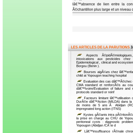
lâ€™absence de lien entre la con
Ã©chantillon plus large et un nivea
LES ARTICLES DE LA PARUTIONS
3
Aspects Ã©pidÃ©miologiques
intoxications aux pesticides che
Epidemiological , clinical and ecosystem
Borgou (Benin ).
Bourses aigÃ¼es chez lâ€™enfan
child at Yopougon teaching hospital
Evaluation des cas dâ€™Ã©chec et 
CMA standard et renforcÃ©s au cour
dâ€™Ivoire/Evaluation of failure a
protocols standard or reinf
Facteurs limitant lâ€™utilisati
DurÃ©e dâ€™Action (MILDA) dans la 
de moins de 5 ans Ã Abidjan (RCI)
impregnated long action (ITNS)
Kystes gÃ©ants intra pÃ©ritonÃ©a
la prise en charge au CHU de Yopoug
peritoneal cysts : diagnostic prob
Yopougon (Abidjan /CÃ´te d
Lâ€™insuffisance rÃ©nale chron