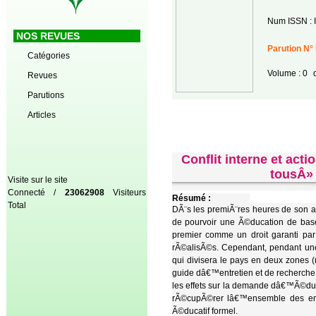
Num ISSN : 
NOS REVUES
Parution N°
Catégories
Volume : 0
d
Revues
Parutions
Articles
Conflit interne et ac
tousÂ»
Visite sur le site
Connecté /
23062908
Visiteurs
Résumé :
Total
DÃ¨s les premiÃ¨res heures de son
de pourvoir une Ã©ducation de base
premier comme un droit garanti par
rÃ©alisÃ©s. Cependant, pendant un
qui divisera le pays en deux zones
guide dâ€™entretien et de recherche
les effets sur la demande dâ€™Ã©duc
rÃ©cupÃ©rer lâ€™ensemble des enfa
Ã©ducatif formel.