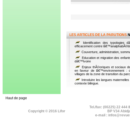
LES ARTICLES DE LA PARUTIONS
N
Identification des typologies d
efficacement contre lâ€™analphabÃ©ti
Couverture, administration, somma
Education et migration des enfants
dâ€™Ivoire
Enjeux thÃ©oriques et sociaux de
en faveur de lâ€™environnement : 
villages de la zone de transition du pa
Introduire les langues maternelles
contexte bilingue.
Haut de page
Tel./fax: (00225) 22 444 
Copyright © 2016 Lifor
BP V34 Abidj
e-mail : infos@revue