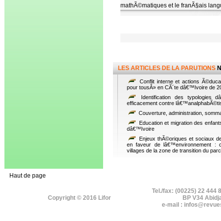
mathÃ©matiques et le franÃ§ais lang
LES ARTICLES DE LA PARUTIONS
N
Conflit interne et actions Ã©du
pour tousÂ» en CÃ´te dâ€™Ivoire de 
Identification des typologies d
efficacement contre lâ€™analphabÃ©ti
Couverture, administration, somma
Education et migration des enfants
dâ€™Ivoire
Enjeux thÃ©oriques et sociaux de
en faveur de lâ€™environnement : 
villages de la zone de transition du pa
Haut de page
Tel./fax: (00225) 22 444 
Copyright © 2016 Lifor
BP V34 Abidj
e-mail : infos@revue