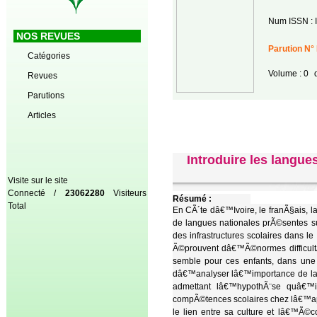
Num ISSN : 
NOS REVUES
Parution N°
Catégories
Volume : 0
d
Revues
Parutions
Articles
Introduire les langu
Visite sur le site
Connecté /
23062280
Visiteurs
Résumé :
Total
En CÃ´te dâ€™Ivoire, le franÃ§ais,
de langues nationales prÃ©sentes s
des infrastructures scolaires dans le
Ã©prouvent dâ€™Ã©normes difficult
semble pour ces enfants, dans une 
dâ€™analyser lâ€™importance de la
admettant lâ€™hypothÃ¨se quâ€™i
compÃ©tences scolaires chez lâ€™a
le lien entre sa culture et lâ€™Ã©