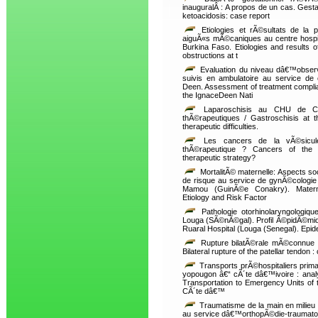
inauguralÂ : A propos de un cas. Gestat
ketoacidosis: case report
Etiologies et rÃ©sultats de la p
aiguÃ«s mÃ©caniques au centre hospita
Burkina Faso. Etiologies and results 
obstructions at t
Evaluation du niveau dâ€™observ
suivis en ambulatoire au service de 
Deen. Assessment of treatment complia
the IgnaceDeen Nati
Laparoschisis au CHU de Cocod
thÃ©rapeutiques / Gastroschisis at
therapeutic difficulties.
Les cancers de la vÃ©sicule 
thÃ©rapeutique ? Cancers of the g
therapeutic strategy?
MortalitÃ© maternelle: Aspects so
de risque au service de gynÃ©cologie
Mamou (GuinÃ©e Conakry). Maternal
Etiology and Risk Factor
Pathologie otorhinolaryngologiqu
Louga (SÃ©nÃ©gal). Profil Ã©pidÃ©miolo
Ruaral Hospital (Louga (Senegal). Epidem
Rupture bilatÃ©rale mÃ©connue d
Bilateral rupture of the patellar tendon :
Transports prÃ©hospitaliers prima
yopougon â€“ cÃ´te dâ€™ivoire : analy
Transportation to Emergency Units of t
CÃ´te dâ€™
Traumatisme de la main en milieu 
au service dâ€™orthopÃ©die-traumatol