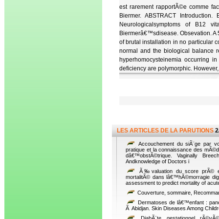
est rarement rapportÃ©e comme fac
Biermer. ABSTRACT Introduction. 
Neurologicalsymptoms of B12 vit
Biermerâ€™sdisease. Obsevation. A 50 
of brutal installation in no particula
normal and the biological balance 
hyperhomocysteinemia occurring in 
deficiency are polymorphic. However, it
LES ARTICLES DE LA PARUTIONS
2
Accouchement du siÃ¨ge par voie
pratique et la connaissance des mÃ©d
dâ€™obstÃ©trique. Vaginally Breech
Andknowledge of Doctors i
Ã‰valuation du score prÃ© en
mortalitÃ© dans lâ€™hÃ©morragie dig
assessment to predict mortality of acute
Couverture, sommaire, Recommanda
Dermatoses de lâ€™enfant : panor
Ã Abidjan. Skin Diseases Among Childre
DiabÃ¨te gestationnel rÃ©vÃ