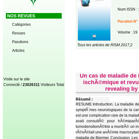
Num ISSN : 
NOS REVUES
Parution N° 
Catégories
Volume : 19
Revues
Parutions
Tous les articles de RISM 2017;2
Articles
Un cas de maladie de
Visite sur le site
ischÃ©mique et revue
Connecté /
23026311
Visiteurs Total
revealing by
Résumé :
RESUME Introduction. La maladie de
symptÃ´mes neurologiques de la car
est une complication rare de la mal
avait consultÃ© pour hÃ©miparÃ©s
tomodensitomÃ©trie a montrÃ© un infar
rÃ©vÃ©lait une anÃ©mie macrocytai
maladie de Biermer. Conclusion. Les 