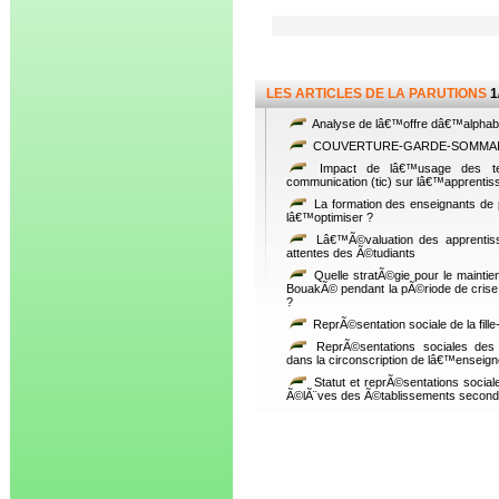
LES ARTICLES DE LA PARUTIONS
1
Analyse de lâ€™offre dâ€™alphabÃ
COUVERTURE-GARDE-SOMMA
Impact de lâ€™usage des tec
communication (tic) sur lâ€™apprentis
La formation des enseignants de 
lâ€™optimiser ?
Lâ€™Ã©valuation des apprentiss
attentes des Ã©tudiants
Quelle stratÃ©gie pour le maint
BouakÃ© pendant la pÃ©riode de crise 
?
ReprÃ©sentation sociale de la fille-
ReprÃ©sentations sociales des d
dans la circonscription de lâ€™enseig
Statut et reprÃ©sentations social
Ã©lÃ¨ves des Ã©tablissements seconda