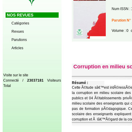
Num ISSN : 
NOS REVUES
Parution N° 
Catégories
Volume : 0
d
Revues
Parutions
Articles
Corruption en milieu sc
Visite sur le site
Connecté /
23037181
Visiteurs
Résumé :
Total
Cette Ã©tude sâ€™est intÃ©ressÃ©e 
la corruption en milieu scolaire 
publics et 04 Ã©tablissements privÃ
milieu scolaire des enseignants qui
pas de formation pÃ©dagogique. Ces
scolaire des enseignants expliquen
corruption et Ã lâ€™Ã©gard de la cor