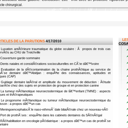
te chirurgical.
LES
RTICLES DE LA PARUTIONS
4/17/2010
COSA
Luxation antÃ©rieure traumatique du globe oculaire : Ã propos de trois cas
rvÃ©s au CHU de Treichville
Couverture-garde-sommaire
Dents natales et considÃ©rations socioculturelles en CÃ´te dâ€™Ivoire
Evaluation de la dÃ©contamination de la chaine prothÃ©tique au service de
hÃ¨se dentaire dâ€™Abidjan : enquÃªte des connaissances, aptitudes et
iques (CAP)
Guidage dentaire latÃ©ral et amplitude du mouvement de diduction : Ã©tude
arÃ©e chez des sujets en protection de groupe et en protection canine
La tumeur mÃ©lanotique neuroectodermique de lâ€™enfant (TMNE) : aspects
iques et thÃ©rapeutiques
Le progonome mÃ©lanotique ou tumeur mÃ©lanotique neuroectodermique du
isson : a propos dâ€™un cas
MeningoencephalocÃ¨le naso-ethmoÃ¯dale bilatÃ©rale chez un nouveau-nÃ©
Port de prothÃ¨ses : enquÃªte dans les cabinets dentaires du SÃ©nÃ©gal
RÃ©habilitation en oncologie pÃ©diatrique : a propos dâ€™un cas de prothÃ¨se
antaire