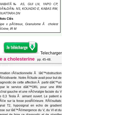
DIABATÃ‰ AS, GUI LN, YAPO CP,
DÃ‰DÃ‰ NS, KOUADIO E, KABAS RM,
OUATTARA DN
Mots Clés
Ape x pÃ©treux, Granulome Ã cholest
Ã©rine, IR M
Telecharger
 a cholesterine
pp. 45-48.
rmation rÃ©actionnelle Ã lâ€™obstruction
©cidivante. Notre Ã©tude avait pour but de
nostic de cette affection Ã partir dâ€™un
 par le service dâ€™ORL pour une IRM
©ral gauche et une nÃ©vralgie faciale du V
de 0,3 Tesla Ã aimant ouvert. Le patient a
©e sur la fosse postÃ©rieure. RÃ©sultats:
nal T2, hyposignal en echo de gradient
asse sur lâ€™Ã©mergence du V, du VI et du
met de faire ce diagnostic et de planifier