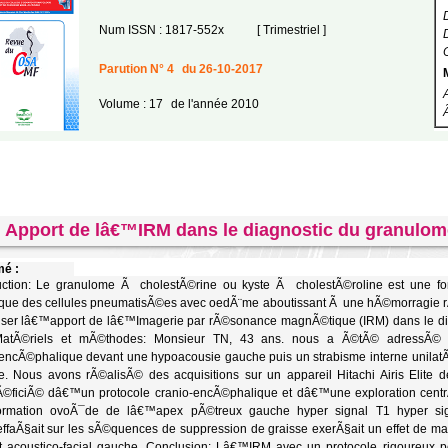
Num ISSN : 1817-552x
[ Trimestriel ]
Parution N° 4
du 26-10-2017
Volume : 17
de l'année 2010
Apport de lâ€™IRM dans le diagnostic du granulome
é :
uction: Le granulome Ã cholestÃ©rine ou kyste Ã cholestÃ©roline est une fo
que des cellules pneumatisÃ©es avec oedÃ¨me aboutissant Ã une hÃ©morragie rÃ
ser lâ€™apport de lâ€™Imagerie par rÃ©sonance magnÃ©tique (IRM) dans le diag
MatÃ©riels et mÃ©thodes: Monsieur TN, 43 ans. nous a Ã©tÃ© adressÃ©
encÃ©phalique devant une hypoacousie gauche puis un strabisme interne unilatÃ
. Nous avons rÃ©alisÃ© des acquisitions sur un appareil Hitachi Airis Elite 
ficiÃ© dâ€™un protocole cranio-encÃ©phalique et dâ€™une exploration centrÃ
ormation ovoÃ¯de de lâ€™apex pÃ©treux gauche hyper signal T1 hyper sig
faÃ§ait sur les sÃ©quences de suppression de graisse exerÃ§ait un effet de m
 acoustico-facial gauche. Conclusion: Lâ€™IRM avec un protocole rigoureux per