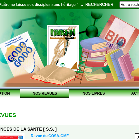
RECHERCHER
aître ne laisse ses disciples sans héritage " ::.
ATION
NOS REVUES
NOS LIVRES
ACT
EVUES
NCES DE LA SANTE [ S.S. ]
Revue du COSA-CMF