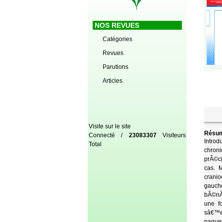
NOS REVUES
Catégories
Revues
Parutions
Articles
Visite sur le site
Résum
Connecté /
23083307
Visiteurs
Introd
Total
chroni
prÃ©ci
cas. 
cranio
gauche
bÃ©nÃ©
une f
sâ€™ef
paquet