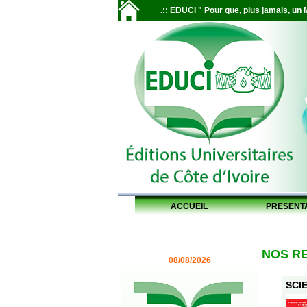
.:: EDUCI " Pour que, plus jamais, un M
ACCUEIL
PRESENT
NOS R
08/08/2026
SCIE