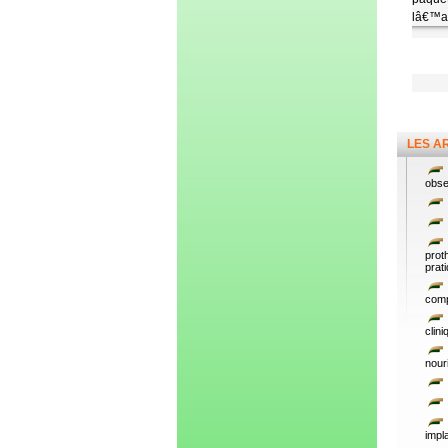
lâ€™ac
LES A
obse
prot
prat
comp
clin
nour
impl