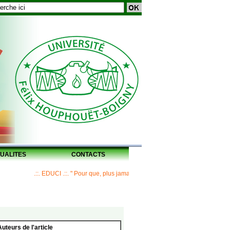
UALITES
CONTACTS
.::. EDUCI .::. " Pour que, plus jamais, un Maître ne laisse ses disciples sans
Auteurs de l'article