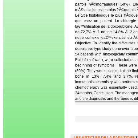
parfois hÃ©morragiques (50%). El
mÃ©tastatiques les plus frÃ©quents 
Le type histologique le plus frÃ©
que chez un patient. La chirurgie
lâ€™utilisation de la doxorubicine. 
de 72,7% Ã 1 an, de 14,8% Ã 2 ans.
notre contexte dâ€™exercice eu Ã©ga
Objective. To identify the difficulti
descriptive type study done over a per
54 patients with histologically confi
Epi Info software, were collected on a
beginning of symptoms. These were 
(50%). They were localized at the lim
bone in 13%, 7.4% and 3.7%, res
Immunohistochemistry was performed 
chemotherapy was essentially used.
24months. Conclusion. The management 
and the diagnostic and therapeutic diff
LES ARTICLES DE LA PARUTIONS
3