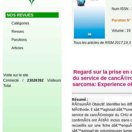
Num ISSN : 
NOS REVUES
Parution N° 
Catégories
Volume : 19
Revues
Parutions
Tous les articles de RISM 2017;19,3
Articles
Regard sur la prise e
Visite sur le site
du service de cancÃ©rol
Connecté /
23026392
Visiteurs
sarcoma: Experience of 
Total
Résumé :
RÃ©sumÃ© Objectif. Identifier les di
MÃ©thode. Il sâ€™agissait dâ€™une 
service de cancÃ©rologie du CHU de 
confirmÃ©s ont Ã©tÃ© inclus dans c
recueillis sur une fiche dâ€™enquÃ
sâ€™agissait de volumineuses tume