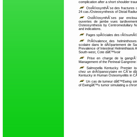
complication after a short shoulder tra
OstÃ©osynthÃ¨se des fractures du
24 cas./Osteosynthesis of Distal Radi
OstÃ©osynthÃ¨ses par enclouag
ouvertes de jambe vues tardivement
Osteosynthesis by Centromedullary Nai
and indications.
Pages spÃ©ciales des rÃ©sumÃ
PrÃ©valence des helminthoses 
scolaire dans le dÃ©partement de Sa
Prevalence of Intestinal Helminthiasis
South-west, Cote dâ€™Ivoir
Prise en charge de la gangrÃ¨
Management of the Perineal Gangrene 
Salmonella Kentucky. Premier i
chez un drÃ©panocytaire en CÃ´te dâ€™I
Kentucky in Human Osteomyelitis in CÃ
Un cas de tumeur dâ€™Ewing simu
of Ewingâ€™s tumor simulating a chroni