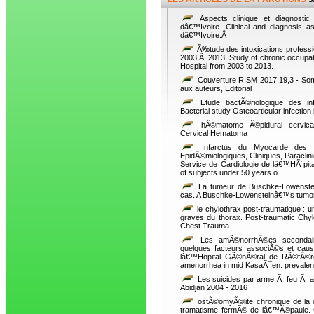
Aspects clinique et diagnostic
dâ€™Ivoire. Clinical and diagnosis a
dâ€™Ivoire.Â
Ã‰tude des intoxications profess
2003 Ã 2013. Study of chronic occupat
Hospital from 2003 to 2013.
Couverture RISM 2017;19,3 - So
aux auteurs, Editorial
Etude bactÃ©riologique des infe
Bacterial study Osteoarticular infection 
hÃ©matome Ã©pidural cervical 
Cervical Hematoma
Infarctus du Myocarde des 
EpidÃ©miologiques, Cliniques, Paracli
Service de Cardiologie de lâ€™HÃ´pita
of subjects under 50 years o
La tumeur de Buschke-Lowenstei
cas. A Buschke-Lowensteinâ€™s tumor
le chylothrax post-traumatique : u
graves du thorax. Post-traumatic Chy
Chest Trauma.
Les amÃ©norrhÃ©es secondair
quelques facteurs associÃ©s et ca
lâ€™Hopital GÃ©nÃ©ral de RÃ©fÃ©r
amenorrhea in mid KasaÃ¯en: prevalen
Les suicides par arme Ã feu Ã ab
Abidjan 2004 - 2016
ostÃ©omyÃ©lite chronique de la c
tramatisme fermÃ© de lâ€™Ã©paule. Ch