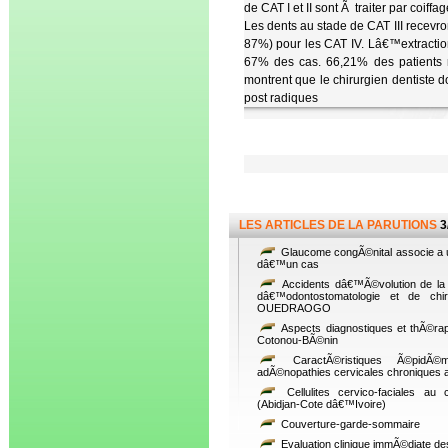
de CAT I et II sont Ã traiter par coi
Les dents au stade de CAT III recevro
87%) pour les CAT IV. Lâ€™extracti
67% des cas. 66,21% des patients r
montrent que le chirurgien dentiste d
post radiques
LES ARTICLES DE LA PARUTIONS
3
Glaucome congÃ©nital associe a u
dâ€™un cas
Accidents dâ€™Ã©volution de la 
dâ€™odontostomatologie et de chi
OUEDRAOGO
Aspects diagnostiques et thÃ©ra
Cotonou-BÃ©nin
CaractÃ©ristiques Ã©pidÃ©mi
adÃ©nopathies cervicales chroniques 
Cellulites cervico-faciales au 
(Abidjan-Cote dâ€™Ivoire)
Couverture-garde-sommaire
Evaluation clinique immÃ©diate de