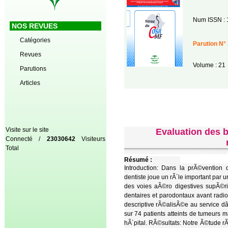
Num ISSN : 
NOS REVUES
Catégories
Parution N° 
Revues
Volume : 21
Parutions
Articles
Visite sur le site
Evaluation des b
Connecté /
23030642
Visiteurs
Total
Résumé :
Introduction: Dans la prÃ©vention 
dentiste joue un rÃ´le important par
des voies aÃ©ro digestives supÃ©r
dentaires et parodontaux avant radi
descriptive rÃ©alisÃ©e au service 
sur 74 patients atteints de tumeurs 
hÃ´pital. RÃ©sultats: Notre Ã©tude 