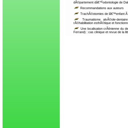
dÃ©partement dâ€™odontologie de Da
Recommandations aux auteurs
TrachÃ©otomies de lâ€™enfant Ã 
Traumatisme alvÃ©ole-dentaire 
rÃ©habilitation esthÃ©tique et fonctio
Une localisation crÃ¢nienne du d
Ferrand) : cas clinique et revue de la li