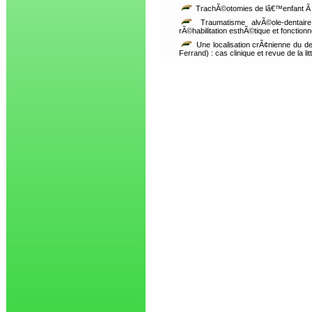
TrachÃ©otomies de lâ€™enfant Ã 
Traumatisme alvÃ©ole-dentaire 
rÃ©habilitation esthÃ©tique et fonctio
Une localisation crÃ¢nienne du d
Ferrand) : cas clinique et revue de la li