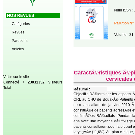
Num ISSN : 
NOS REVUES
Parution N° 
Catégories
Revues
Volume : 21
Parutions
Articles
CaractÃ©ristiques Ã©p
Visite sur le site
cervicales
Connecté /
23031352
Visiteurs
Total
Résumé :
Objectif : DÃ©terminer les aspects
ORL au CHU de BouakÃ© Patients et
deux ans allant de janvier 2010
constituÃ©e de patients adressÃ©s et
confirmÃ©es. RÃ©sultats : Pendant 
ans avec une moyenne dâ€™Ã¢ge de 
patients consultaient pour la plupar
laryngÃ©e (11,6%). Au plan clinique