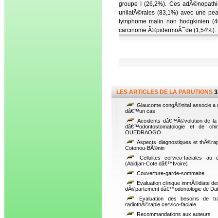
groupe I (26,2%). Ces adÃ©nopathie
unilatÃ©rales (83,1%) avec une pea
lymphome malin non hodgkinien (40%
carcinome Ã©pidermoÃ¯de (1,54%).
LES ARTICLES DE LA PARUTIONS
3
Glaucome congÃ©nital associe a u
dâ€™un cas
Accidents dâ€™Ã©volution de la 
dâ€™odontostomatologie et de chi
OUEDRAOGO
Aspects diagnostiques et thÃ©ra
Cotonou-BÃ©nin
Cellulites cervico-faciales au 
(Abidjan-Cote dâ€™Ivoire)
Couverture-garde-sommaire
Evaluation clinique immÃ©diate de
dÃ©partement dâ€™odontologie de Da
Evaluation des besoins de tra
radiothÃ©rapie cervico-faciale
Recommandations aux auteurs